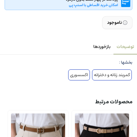
امکان خرید اقساطی با اسنپ پی
ناموجود
توضیحات
بازخوردها
بخشها :
کمربند زنانه و دخترانه
اکسسوری
محصولات مرتبط