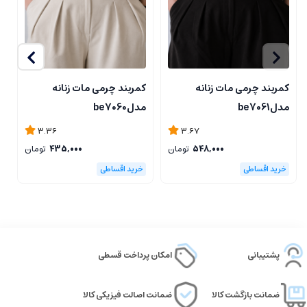
کمربند چرمی مات زنانه
کمربند چرمی مات زنانه
ک
مدلbe7061
مدلbe7060
مد
3.36
3.67
548,000
تومان
435,000
تومان
پشتیبانی
امکان پرداخت قسطی
ضمانت بازگشت کالا
ضمانت اصالت فیزیکی کالا