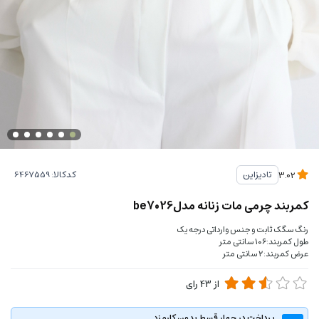
کدکالا:
تادیزاین
3.02
کمربند چرمی مات زنانه مدلbe7026
رنگ سگک ثابت و جنس وارداتی درجه یک
طول کمربند:۱۰۶ سانتی متر
عرض کمربند:۲ سانتی متر
از
43
رای
پرداخت در چهار قسط بدون کارمزد