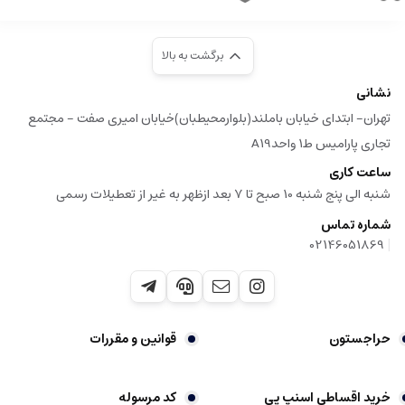
برگشت به بالا
نشانی
تهران- ابتدای خیابان باملند(بلوارمحیطبان)خیابان امیری صفت - مجتمع
تجاری پارامیس ط1 واحدA19
ساعت کاری
شنبه الی پنج شنبه 10 صبح تا 7 بعد ازظهر به غیر از تعطیلات رسمی
شماره تماس
|
02146051869
حراجستون
قوانین و مقررات
خرید اقساطی اسنپ پی
کد مرسوله