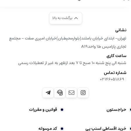
برگشت به بالا
نشانی
تهران- ابتدای خیابان باملند(بلوارمحیطبان)خیابان امیری صفت - مجتمع
تجاری پارامیس ط1 واحدA19
ساعت کاری
شنبه الی پنج شنبه 10 صبح تا 7 بعد ازظهر به غیر از تعطیلات رسمی
شماره تماس
|
02146051869
حراجستون
قوانین و مقررات
خرید اقساطی اسنپ پی
کد مرسوله