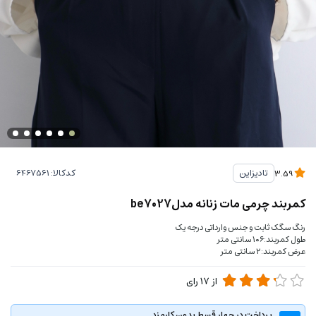
کدکالا:
تادیزاین
3.59
کمربند چرمی مات زنانه مدلbe7027
رنگ سگک ثابت و جنس وارداتی درجه یک
طول کمربند:۱۰۶ سانتی متر
عرض کمربند:۲ سانتی متر
از
17
رای
پرداخت در چهار قسط بدون کارمزد