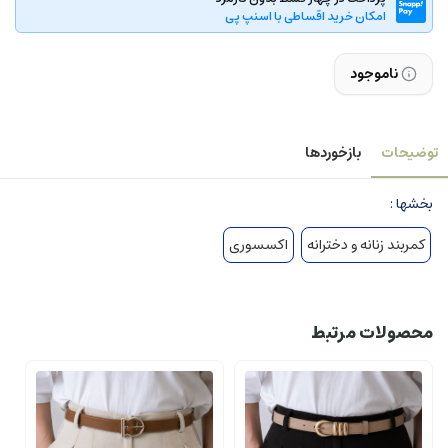
امکان خرید اقساطی با اسنپ پی
ناموجود
توضیحات
بازخوردها
بخشها :
کمربند زنانه و دخترانه
اکسسوری
محصولات مرتبط