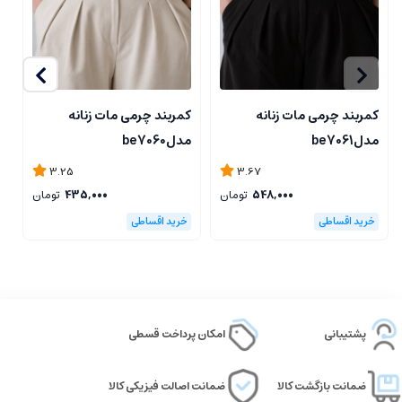
کمربند چرمی مات زنانه
کمربند چرمی مات زنانه
ک
مدلbe7061
مدلbe7060
مد
3.25
3.67
548,000
تومان
435,000
تومان
پشتیبانی
امکان پرداخت قسطی
ضمانت بازگشت کالا
ضمانت اصالت فیزیکی کالا