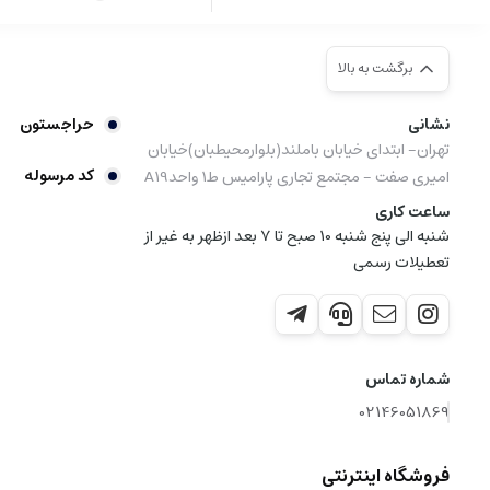
برگشت به بالا
نشانی
حراجستون
تهران- ابتدای خیابان باملند(بلوارمحیطبان)خیابان
کد مرسوله
امیری صفت - مجتمع تجاری پارامیس ط1 واحدA19
ساعت کاری
شنبه الی پنج شنبه 10 صبح تا 7 بعد ازظهر به غیر از
تعطیلات رسمی
شماره تماس
02146051869
فروشگاه اینترنتی