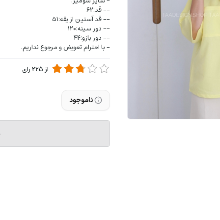
- سایز شومیز:
-- قد:۶۲
-- قد آستین از یقه:۵۱
-- دور سینه:۱۲۰
-- دور بازو:۴۴
- با احترام تعویض و مرجوع نداریم.
از
225
رای
ناموجود
م