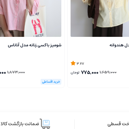
دل هندوانه
شومیز باکسی زنانه مدل آناناس
3.47
000
775,000
1,873,000
1,659,000
تومان
اخت قسطی
ضمانت بازگشت کالا