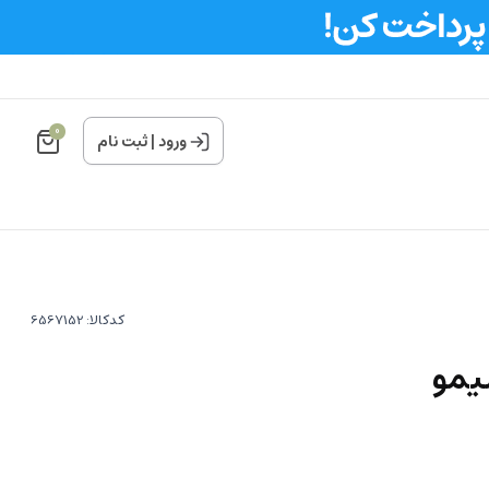
0
ورود
|
ثبت نام
کدکالا:
یمو