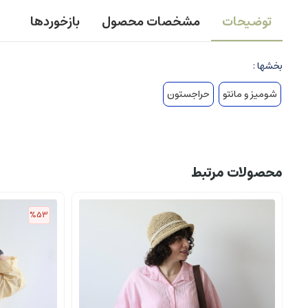
توضیحات
مشخصات محصول
بازخوردها
بخشها :
شومیز و مانتو
حراجستون
محصولات مرتبط
%53