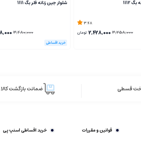
گ 1112
شلوار جین زنانه فلر بگ 1111
3.48
8,000
2,428,000
3,480,000
3,258,000
تومان
اخت قسطی
ضمانت بازگشت کالا
قوانین و مقررات
خرید اقساطی اسنپ پی