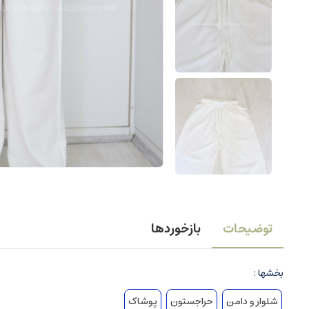
توضیحات
بازخوردها
بخشها :
شلوار و دامن
حراجستون
پوشاک