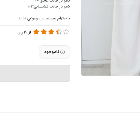
کمر در حالت عادی:60
کمر در حالت کشسانی:102
بااحترام تعویض و مرجوعی ندارد
از
20
رای
ناموجود
م