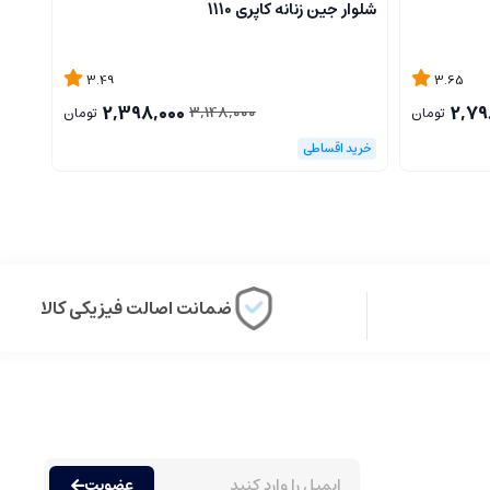
شلوار جین زنانه کاپری 1110
شلوار 
3.49
3.65
2,398,000
2,79
3,148,000
تومان
تومان
ضمانت اصالت فیزیکی کالا
عضویت