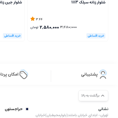
شلوار زنانه سیلک 1113
شلوار جین زنانه ب
3.44
2,580,000
3,480,000
تومان
پشتیبانی
امکان پرد
برگشت به بالا
نشانی
حراجستون
تهران- ابتدای خیابان باملند(بلوارمحیطبان)خیابان