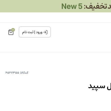
0
ورود
|
ثبت نام
کدکالا:
ل سپید