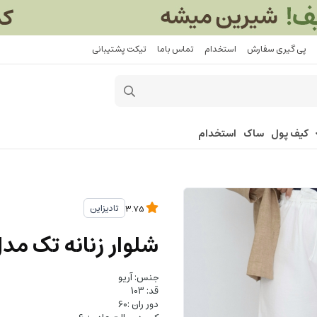
پی گیری سفارش
استخدام
تماس باما
تیکت پشتیبانی
کیف پول
ساک
استخدام
تادیزاین
3.75
شلوار زنانه تک مد
جنس: آریو
قد: 103
دور ران :60