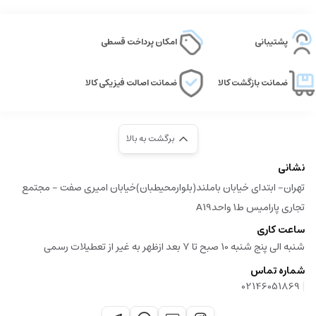
پشتیبانی
امکان پرداخت قسطی
ضمانت بازگشت کالا
ضمانت اصالت فیزیکی کالا
برگشت به بالا
نشانی
تهران- ابتدای خیابان باملند(بلوارمحیطبان)خیابان امیری صفت - مجتمع
تجاری پارامیس ط1 واحدA19
ساعت کاری
شنبه الی پنج شنبه 10 صبح تا 7 بعد ازظهر به غیر از تعطیلات رسمی
شماره تماس
|
02146051869