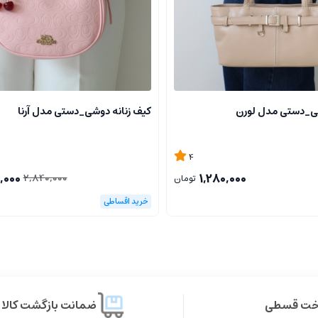
شی_دستی مدل لورن
کیف زنانه دوشی_دستی مدل آرنا
4
,000
1,280,000
2,840,000
تومان
اخت قسطی
ضمانت بازگشت کالا