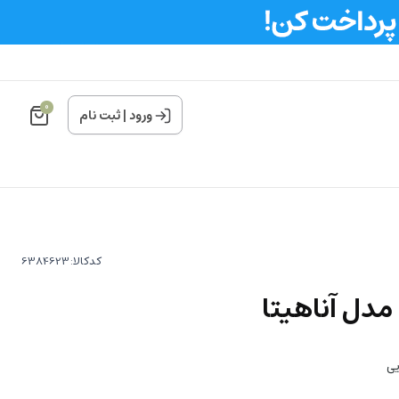
0
ورود
|
ثبت نام
کدکالا:
مدل آناهیتا
یی