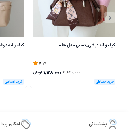
کیف زنانه دوشی_دستی مدل هلما
کیف زنانه دو
3.74
1,128,000
3,420,000
تومان
پشتیبانی
امکان پرد