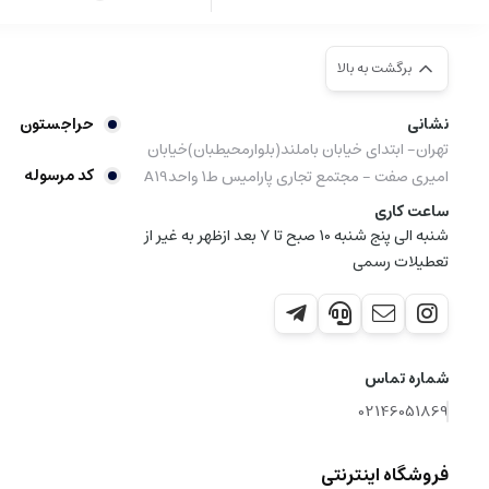
برگشت به بالا
نشانی
حراجستون
تهران- ابتدای خیابان باملند(بلوارمحیطبان)خیابان
کد مرسوله
امیری صفت - مجتمع تجاری پارامیس ط1 واحدA19
ساعت کاری
شنبه الی پنج شنبه 10 صبح تا 7 بعد ازظهر به غیر از
تعطیلات رسمی
شماره تماس
02146051869
فروشگاه اینترنتی