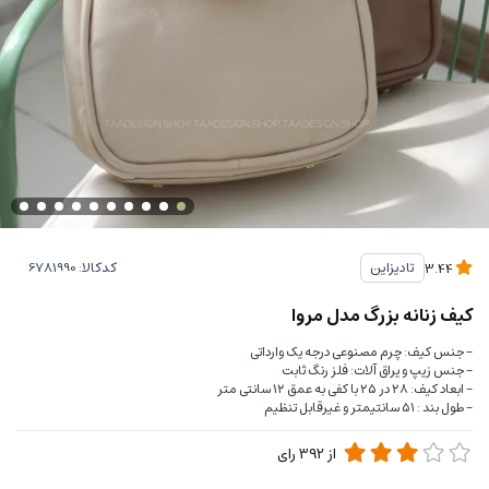
کدکالا:
تادیزاین
3.44
کیف زنانه بزرگ مدل مروا
- جنس کیف: چرم مصنوعی درجه یک وارداتی
- جنس زیپ و یراق آلات: فلز رنگ ثابت
- ابعاد کیف: ۲۸ در ۲۵ با کفی به عمق ۱۲ سانتی متر
- طول بند : ۵۱ سانتیمتر و غیرقابل تنظیم
از
392
رای