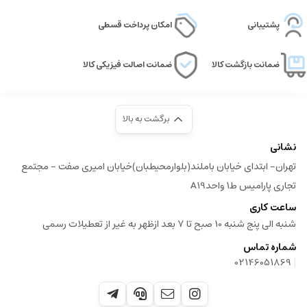
پشتیبانی
امکان پرداخت قسطی
ضمانت بازگشت کالا
ضمانت اصالت فیزیکی کالا
برگشت به بالا
نشانی
تهران- ابتدای خیابان باملند(بلوارمحیطبان)خیابان امیری صفت - مجتمع
تجاری پارامیس ط1 واحدA19
ساعت کاری
شنبه الی پنج شنبه 10 صبح تا 7 بعد ازظهر به غیر از تعطیلات رسمی
شماره تماس
|
02146051869