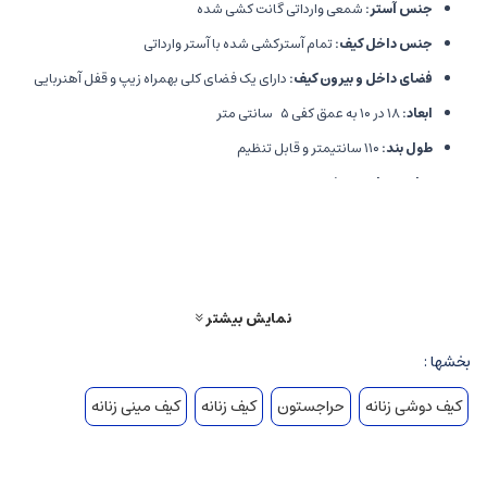
جنس آستر:
شمعی وارداتی گانت کشی شده
جنس داخل کیف:
تمام آسترکشی شده با آستر وارداتی
فضای داخل و بیرون کیف:
دارای یک فضای کلی بهمراه زیپ و قفل آهنربایی
ابعاد:
۱۸ در ۱۰ به عمق کفی ۵ سانتی متر
طول بند:
۱۱۰ سانتیمتر و قابل تنظیم
مناسب برای:
استفاده‌ روزمره و مهمونی
سوالات متداول
از سوالات پرتکرار مشتریان گرامی عبارتند از:
نمایش بیشتر
1. آیا این کیف تنوع رنگبندی دارد؟
بخشها :
کیف لیدا در رنگ‌های مشکی، کرم روشن، سفید، آبی،صورتی و نسکافه‌ای موجود
است.
کیف دوشی زنانه
حراجستون
کیف زنانه
کیف مینی زنانه
2. رنگ زیپ یا یراق آلات کیف از بین میرود؟
خیر کاملا رنگ ثابت است.