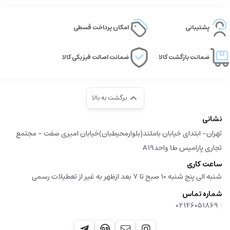
پشتیبانی
امکان پرداخت قسطی
ضمانت بازگشت کالا
ضمانت اصالت فیزیکی کالا
برگشت به بالا
نشانی
تهران- ابتدای خیابان باملند(بلوارمحیطبان)خیابان امیری صفت - مجتمع
تجاری پارامیس ط1 واحدA19
ساعت کاری
شنبه الی پنج شنبه 10 صبح تا 7 بعد ازظهر به غیر از تعطیلات رسمی
شماره تماس
|
02146051869