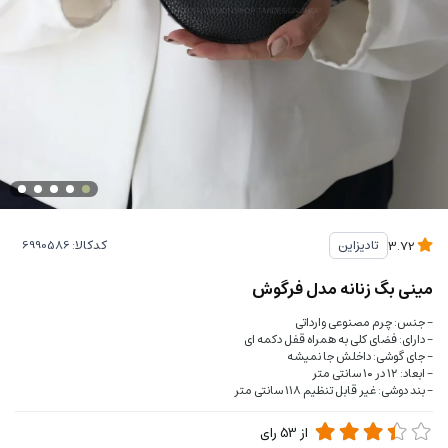
کدکالا:
تادیزاین
3.72
مینی بگ زنانه مدل فرگوش
- جنس: چرم مصنوعی وارداتی
- دارای: فضای کلی به همراه قفل دکمه ای
- جای گوشی: داخلش جا نمیشه
- ابعاد: ۱۲ در ۱۰ سانتی متر
- بند دوشی: غیر قابل تنظیم ۱۱۸ سانتی متر
از
53
رای