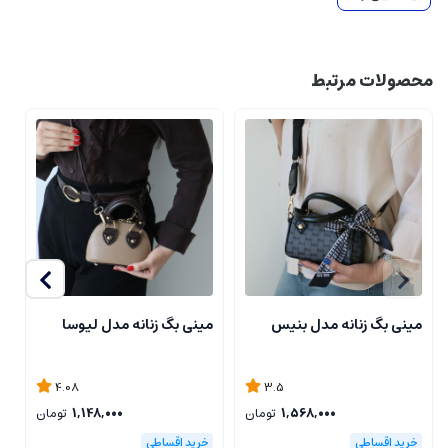
محصولات مرتبط
مینی بگ زنانه مدل بنیس
مینی بگ زنانه مدل لیوسا
ک
4.08
3.5
1,568,000
تومان
1,148,000
تومان