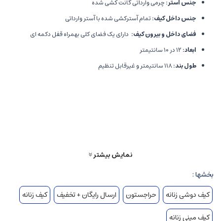
جنس آستر:
چرمی وارداتی گانت کشی شده
جنس داخل کیف:
تمام آسترکشی شده با آستر وارداتی
فضای داخل و بیرون کیف:
دارای یک فضای کلی بهمراه قفل دکمه ای
ابعاد:
۱۲ در ۱۰ سانتیمتر
طول بند:
۱۱۸ سانتیمتر و غیرقابل تنظیم
سوالات متداول
سوالات مهم کاربران به شرح زیر است:
1. این کیف چند رنگ دارد؟
کیف فرگوش در رنگ‌های مشکی و سفید موجود است.
نمایش بیشتر
2. میتوان به صورت اقساطی خرید؟
بخشها :
بله. در چهار قسط میتوانید با اسنپ پی خریداری کنید.
کیف دوشی زنانه
حراجستون
ارسال رایگان + تخفیف
کیف زنانه
کیف مینی زنانه