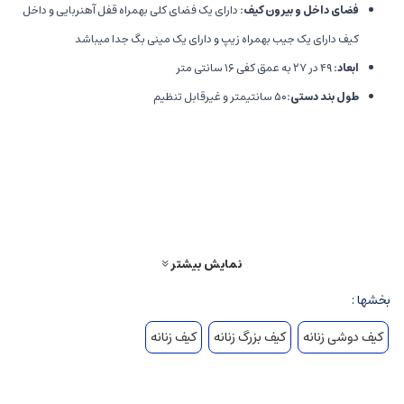
فضای داخل و بیرون کیف:
دارای یک فضای کلی بهمراه قفل آهنربایی و داخل
کیف دارای یک جیب بهمراه زیپ و دارای یک مینی بگ جدا میباشد
ابعاد:
۴۹ در ۲۷ به عمق کفی ۱۶ سانتی متر
طول بند دستی:
۵۰ سانتیمتر و غیرقابل تنظیم
سوالات متداول
از سوال های پرتکرار کاربران تادیزاین عبارتند از:
1. کیف زنانه گیسو رنگ بندی دارد؟
کیف گیسو در رنگ‌ های مشکی، کرم روشن، قهوه ای و نسکافه ای تولید میشود اما
نمایش بیشتر
حتما موجودی را از کارشناس سوال بفرمایید.
بخشها :
3. میتوان به صورت اقساطی خرید؟
بله. از طریق اسنپ پی میتوانید در 4 مرحله قسطی بخرید.
کیف دوشی زنانه
کیف بزرگ زنانه
کیف زنانه