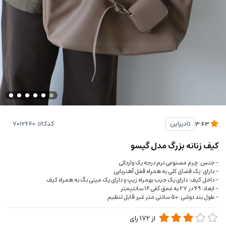
کدکالا:
تادیزاین
3.43
کیف زنانه بزرگ مدل گیسو
- جنس: چرم مصنوعی نرم درجه یک وارداتی
- دارای: یک فضای کلی به همراه قفل آهنربایی
- داخل کیف: دارای یک جیب بهمراه زیپ و دارای یک مینی بگ به همراه کیف
- ابعاد: ۴۹ در ۲۷ به عمق کفی ۱۶ سانتیمتر
- طول بند دوشی: ۵۰ سانتی متر غیر قابل تنظیم
از
172
رای