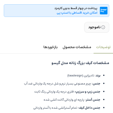
پرداخت در چهار قسط بدون کارمزد
امکان خرید اقساطی با اسنپ پی
ناموجود
توضیحات
مشخصات محصول
بازخوردها
مشخصات کیف بزرگ زنانه مدل گیسو
برند:
تادیزاین (taadesign)
جنس:
چرم مصنوعی بسیار نرم و شل درجه یک وارداتی ضد آب
جنس زیپ و سرزیپ:
فلزی درجه یک وارداتی رنگ ثابت
جنس آستر:
پارچه ای وارداتی گانت کشی شده
جنس داخل کیف:
تمام آسترکشی شده با آستر وارداتی