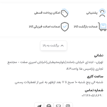
پشتیبانی
امکان پرداخت قسطی
ضمانت بازگشت کالا
ضمانت اصالت فیزیکی کالا
برگشت به بالا
نشانی
تهران- ابتدای خیابان باملند(بلوارمحیطبان)خیابان امیری صفت - مجتمع
تجاری پارامیس ط1 واحدA19
ساعت کاری
شنبه الی پنج شنبه 10 صبح تا 7 بعد ازظهر به غیر از تعطیلات رسمی
شماره تماس
|
02146051869