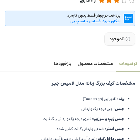
از
520
رای
پرداخت در چهار قسط بدون کارمزد
امکان خرید اقساطی با اسنپ پی
ناموجود
توضیحات
مشخصات محصول
بازخوردها
مشخصات کیف بزرگ زنانه مدل لامیس جیر
برند:
تادیزاین (Taadesign)
جنس:
جیر درجه یک وارداتی
جنس زیپ و سرزیپ:
فلزی درجه یک وارداتی رنگ ثابت
جنس آستر:
شمعی وارداتی گانت کشی شده
جنس داخل کیف:
تمام آسترکشی شده با آستر وارداتی