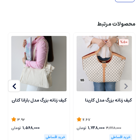
محصولات مرتبط
%50
کیف زنانه بزرگ مدل کارینا
کیف زنانه بزرگ مدل بارانا کتان
ک
3.92
4.67
1,728,000
تومان
1,568,000
تومان
3,448,000