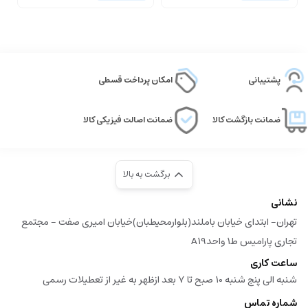
پشتیبانی
امکان پرداخت قسطی
ضمانت بازگشت کالا
ضمانت اصالت فیزیکی کالا
برگشت به بالا
نشانی
تهران- ابتدای خیابان باملند(بلوارمحیطبان)خیابان امیری صفت - مجتمع
تجاری پارامیس ط1 واحدA19
ساعت کاری
شنبه الی پنج شنبه 10 صبح تا 7 بعد ازظهر به غیر از تعطیلات رسمی
شماره تماس