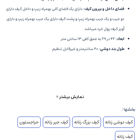
فضای داخل و بیرون کیف:
دارای یک فضای کلی بهمراه زیپ و داخل کیف دارای
دو جیب و یک جیب بهمراه زیپ و پشت کیف دارای یک جیب بهمراه زیپ و دارای
آویز کیف پول خرد میباشد.
ابعاد:
۴۲ در ۲۹ به عمق کفی ۱۳ سانتی متر
طول بند دوشی:
۴۰ سانتیمتر و غیرقابل تنظیم
سوالات متداول
از سوال های کاربران تادیزاین عبارتند از:
1. کیف زنانه لامیس جیر رنگ بندی دارد؟
نمایش بیشتر
کیف لامیس جیر در رنگ‌ های سورمه ای، کرم روشن و نسکافه ای تولید میشود اما
حتما موجودی را از کارشناس سوال بفرمایید.
بخشها :
2. میتوان به صورت اقساطی خرید؟
کیف دوشی زنانه
کیف بزرگ زنانه
کیف جیر زنانه
حراجستون
بله. از طریق اسنپ پی میتوانید در 4 قسط بخرید.
کیف زنانه