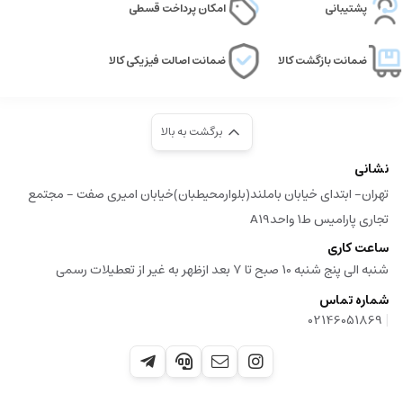
پشتیبانی
امکان پرداخت قسطی
ضمانت بازگشت کالا
ضمانت اصالت فیزیکی کالا
برگشت به بالا
نشانی
تهران- ابتدای خیابان باملند(بلوارمحیطبان)خیابان امیری صفت - مجتمع
تجاری پارامیس ط1 واحدA19
ساعت کاری
شنبه الی پنج شنبه 10 صبح تا 7 بعد ازظهر به غیر از تعطیلات رسمی
شماره تماس
|
02146051869