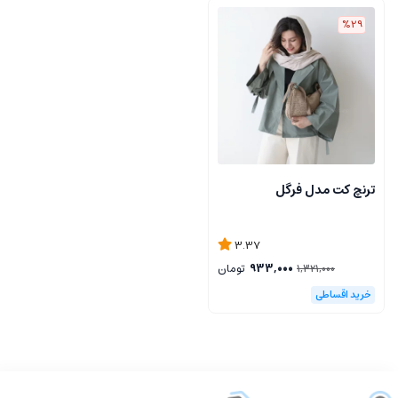
%29
ترنچ کت مدل فرگل
3.37
933,000
تومان
1,321,000