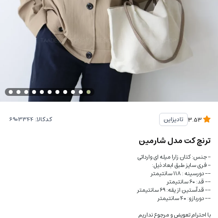
کدکالا:
تادیزاین
3.53
ترنچ کت مدل شارمین
- جنس: کتان زارا میله ای وارداتی
- فری سایز طبق ابعاد ذیل:
-- دورسینه : ۱۱۸ سانتیمتر
-- قد: ۶۰ سانتیمتر
-- قدآستین از یقه: ۶۹ سانتیمتر
-- دوربازو: ۴۰ سانتیمتر
با احترام تعویض و مرجوع نداریم