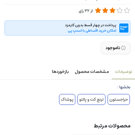
از
32
رای
پرداخت در چهار قسط بدون کارمزد
امکان خرید اقساطی با اسنپ پی
ناموجود
توضیحات
مشخصات محصول
بازخوردها
بخشها :
حراجستون
ترنچ کت و پالتو
پوشاک
محصولات مرتبط