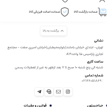
ضمانت بازگشت کالا
ضمانت اصالت فیزیکی کالا
برگشت به بالا
نشانی
تهران- ابتدای خیابان باملند(بلوارمحیطبان)خیابان امیری صفت - مجتمع
تجاری پارامیس ط1 واحدA19
ساعت کاری
شنبه الی پنج شنبه 10 صبح تا 7 بعد ازظهر به غیر از تعطیلات رسمی
شماره تماس
|
02146051869
حراجستون
قوانین و مقررات