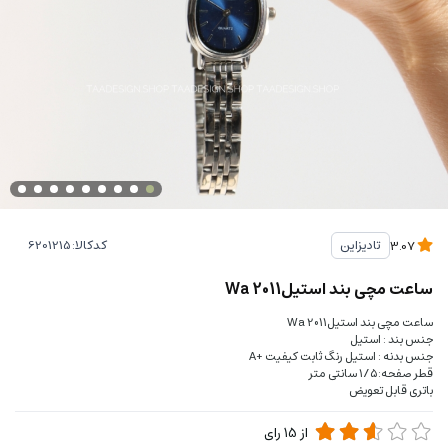
کدکالا:
تادیزاین
3.07
ساعت مچی بند استیلWa 2011
ساعت مچی بند استیلWa 2011
جنس بند : استیل
جنس بدنه : استیل رنگ ثابت کیفیت +A
قطر صفحه:۱/۵ سانتی متر
باتری قابل تعویض
از
15
رای