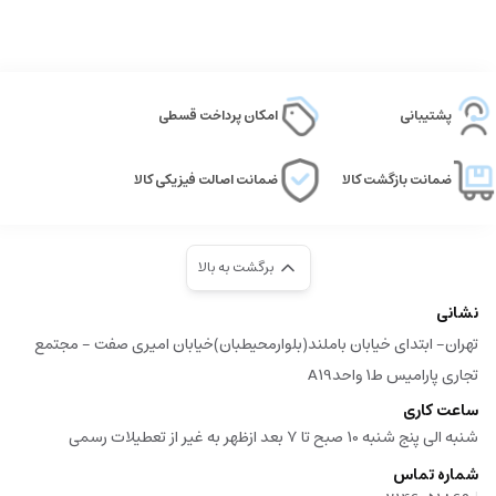
پشتیبانی
امکان پرداخت قسطی
ضمانت بازگشت کالا
ضمانت اصالت فیزیکی کالا
برگشت به بالا
نشانی
تهران- ابتدای خیابان باملند(بلوارمحیطبان)خیابان امیری صفت - مجتمع
تجاری پارامیس ط1 واحدA19
ساعت کاری
شنبه الی پنج شنبه 10 صبح تا 7 بعد ازظهر به غیر از تعطیلات رسمی