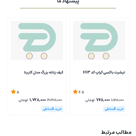
پیشنهاد ما
کیف زنانه بزرگ مدل کارینا
ک
تیشرت باکسی کراپ کد 6113
5
1,728,000
تومان
0
3,448,000
4.5
768,000
تومان
1,128,000