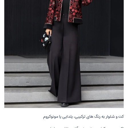
کت و شلوار به رنگ های ترکیبی، یلدایی یا مونوکروم