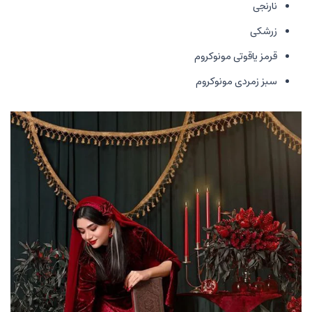
نارنجی
زرشکی
قرمز یاقوتی مونوکروم
سبز زمردی مونوکروم